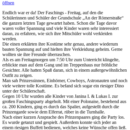
öffnen
Endlich war er da! Der Faschings - Freitag, auf den die
Schülerinnen und Schüler der Grundschule „An der Römerstraße“
die ganzen letzten Tage gewartet haben. Schon die Tage davor
waren voller Spannung und viele Kinder waren sehr interessiert
daran, zu erfahren, wie sich ihre Mitschüler wohl verkleiden
werden.
Die einen erklärten ihre Kostüme sehr genau, andere wiederum
bauten Spannung auf und hielten ihre Verkleidung geheim. Gerne
wollten sie ihre Freunde überraschen.
Als es am Freitagmorgen um 7:50 Uhr zum Unterricht klingelte,
erblickte man auf dem Gang und im Treppenhaus nur fröhliche
Gesichter. Alle hatten Spaß daran, sich in einem außergewöhnlichen
Outfit zu zeigen.
Man sah Prinzessinnen, Einhörner, Cowboys, Astronauten und noch
viele weitere tolle Kostüme. Es befand sich sogar ein riesiger Dino
unter der Schülerschaft.
Gegen 10 Uhr wurden alle Kinder von Janina I. & Lukas I. zur
großen Faschingsparty abgeholt. Mit einer Polonaise, bestehend aus
ca. 200 Kindern, ging es durch das Spalier, aufgestellt durch die
Prinzengarde sowie dem Elferrat, rüber in die Turnhalle.
Nach einer kurzen Ansprache des Prinzenpaares ging die Party los.
Es wurde getanzt und gespielt. Außerdem konnte sich jeder an
einem riesigen Buffett bedienen, welches keine Wünsche offen ließ.