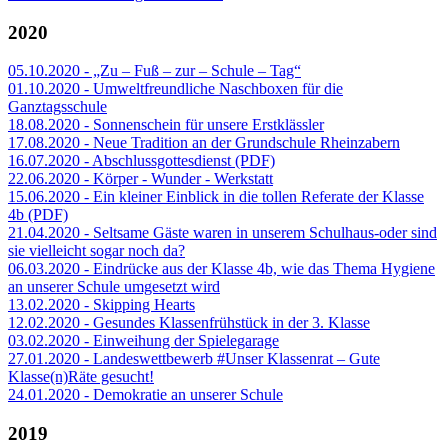
2020
05.10.2020 - „Zu – Fuß – zur – Schule – Tag“
01.10.2020 - Umweltfreundliche Naschboxen für die
Ganztagsschule
18.08.2020 - Sonnenschein für unsere Erstklässler
17.08.2020 - Neue Tradition an der Grundschule Rheinzabern
16.07.2020 - Abschlussgottesdienst (PDF)
22.06.2020 - Körper - Wunder - Werkstatt
15.06.2020 - Ein kleiner Einblick in die tollen Referate der Klasse
4b (PDF)
21.04.2020 - Seltsame Gäste waren in unserem Schulhaus-oder sind
sie vielleicht sogar noch da?
06.03.2020 - Eindrücke aus der Klasse 4b, wie das Thema Hygiene
an unserer Schule umgesetzt wird
13.02.2020 - Skipping Hearts
12.02.2020 - Gesundes Klassenfrühstück in der 3. Klasse
03.02.2020 - Einweihung der Spielegarage
27.01.2020 - Landeswettbewerb #Unser Klassenrat – Gute
Klasse(n)Räte gesucht!
24.01.2020 - Demokratie an unserer Schule
2019