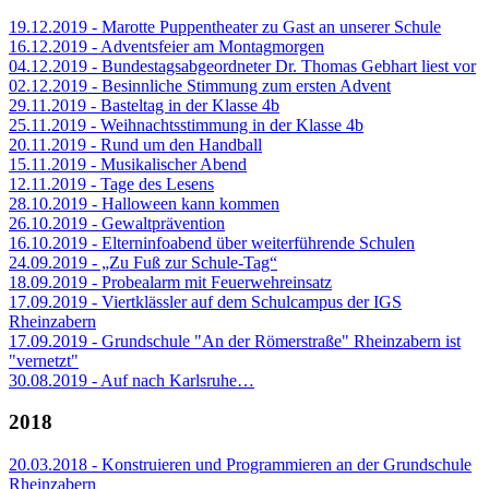
19.12.2019 - Marotte Puppentheater zu Gast an unserer Schule
16.12.2019 - Adventsfeier am Montagmorgen
04.12.2019 - Bundestagsabgeordneter Dr. Thomas Gebhart liest vor
02.12.2019 - Besinnliche Stimmung zum ersten Advent
29.11.2019 - Basteltag in der Klasse 4b
25.11.2019 - Weihnachtsstimmung in der Klasse 4b
20.11.2019 - Rund um den Handball
15.11.2019 - Musikalischer Abend
12.11.2019 - Tage des Lesens
28.10.2019 - Halloween kann kommen
26.10.2019 - Gewaltprävention
16.10.2019 - Elterninfoabend über weiterführende Schulen
24.09.2019 - „Zu Fuß zur Schule-Tag“
18.09.2019 - Probealarm mit Feuerwehreinsatz
17.09.2019 - Viertklässler auf dem Schulcampus der IGS
Rheinzabern
17.09.2019 - Grundschule "An der Römerstraße" Rheinzabern ist
"vernetzt"
30.08.2019 - Auf nach Karlsruhe…
2018
20.03.2018 - Konstruieren und Programmieren an der Grundschule
Rheinzabern