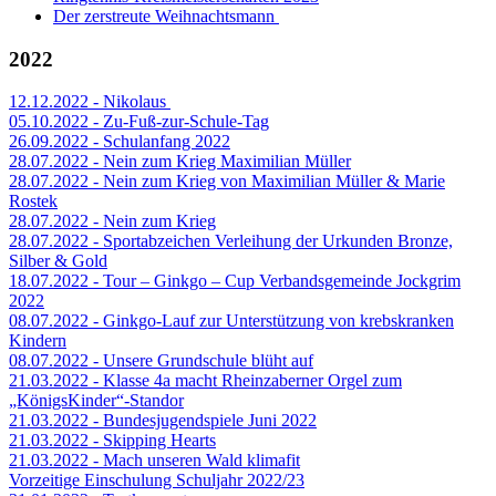
Der zerstreute Weihnachtsmann
2022
12.12.2022 - Nikolaus
05.10.2022 - Zu-Fuß-zur-Schule-Tag
26.09.2022 - Schulanfang 2022
28.07.2022 - Nein zum Krieg Maximilian Müller
28.07.2022 - Nein zum Krieg von Maximilian Müller & Marie
Rostek
28.07.2022 - Nein zum Krieg
28.07.2022 - Sportabzeichen Verleihung der Urkunden Bronze,
Silber & Gold
18.07.2022 - Tour – Ginkgo – Cup Verbandsgemeinde Jockgrim
2022
08.07.2022 - Ginkgo-Lauf zur Unterstützung von krebskranken
Kindern
08.07.2022 - Unsere Grundschule blüht auf
21.03.2022 - Klasse 4a macht Rheinzaberner Orgel zum
„KönigsKinder“-Standor
21.03.2022 - Bundesjugendspiele Juni 2022
21.03.2022 - Skipping Hearts
21.03.2022 - Mach unseren Wald klimafit
Vorzeitige Einschulung Schuljahr 2022/23